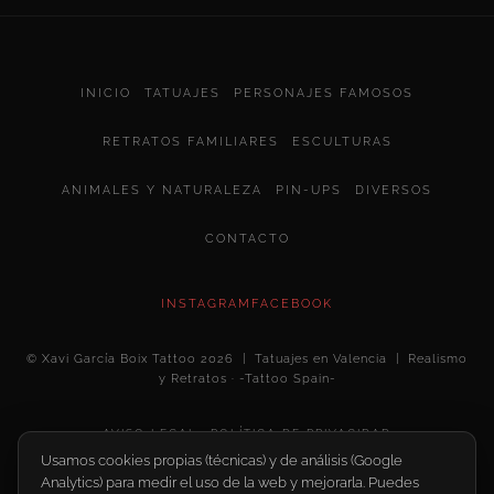
INICIO
TATUAJES
PERSONAJES FAMOSOS
RETRATOS FAMILIARES
ESCULTURAS
ANIMALES Y NATURALEZA
PIN-UPS
DIVERSOS
CONTACTO
INSTAGRAM
FACEBOOK
© Xavi García Boix Tattoo 2026 | Tatuajes en Valencia | Realismo
y Retratos · -Tattoo Spain-
AVISO LEGAL
POLÍTICA DE PRIVACIDAD
Usamos cookies propias (técnicas) y de análisis (Google
Configurar cookies
Analytics) para medir el uso de la web y mejorarla. Puedes
POLÍTICA DE COOKIES