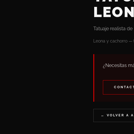
LEON
Tatuaje realista de
Leona y cachorro — ta
¿Necesitas má
CONTACT
← VOLVER A 