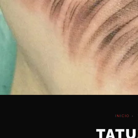
INICIO
›
TATU